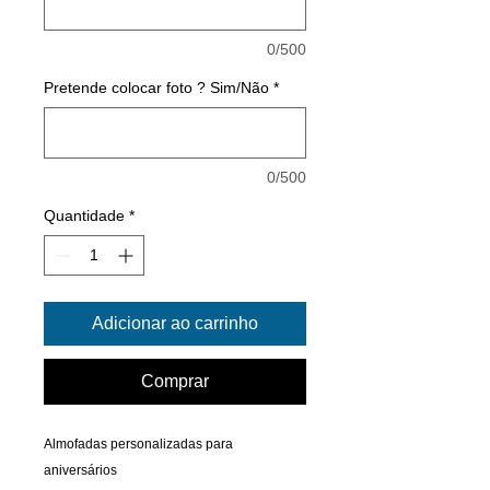
0/500
Pretende colocar foto ? Sim/Não
*
0/500
Quantidade
*
Adicionar ao carrinho
Comprar
Almofadas personalizadas para
aniversários