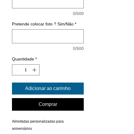
0/500
Pretende colocar foto ? Sim/Não
*
0/500
Quantidade
*
Adicionar ao carrinho
Comprar
Almofadas personalizadas para
aniversários