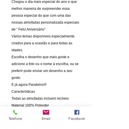
Chegou o dia mais especial do ano e que
melhor maneira de surpreender essa
pessoa especial do que com uma das
nossas almofadas personalizada especiais
de “ Feliz Aniversário”.
Vários temas disponiveis especialmente
criados para a ocasião e para todas as
idades.
Escolha o desenho que mais goste e
adicione a foto ou o nome à escolha, ou se
preferir pode enviar um desenho a seu
gosto.
E já agora Parabéns!!!
Características
Todas as almofadas incluem recheio
Material 100% Poliester
Fronha 100% Poliester com fecho.
Telefone
Email
Facebook
Fronha lavável, pode ir à maquina de lavar .