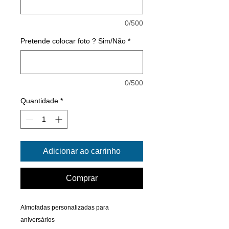
0/500
Pretende colocar foto ? Sim/Não
*
0/500
Quantidade
*
Adicionar ao carrinho
Comprar
Almofadas personalizadas para
aniversários