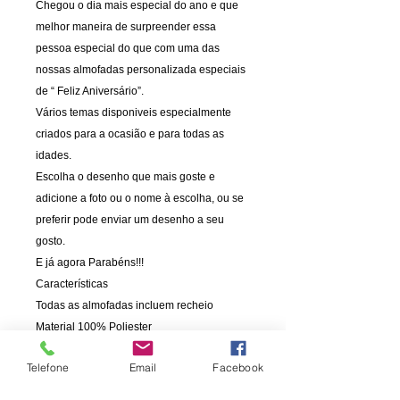
Chegou o dia mais especial do ano e que
melhor maneira de surpreender essa
pessoa especial do que com uma das
nossas almofadas personalizada especiais
de “ Feliz Aniversário”.
Vários temas disponiveis especialmente
criados para a ocasião e para todas as
idades.
Escolha o desenho que mais goste e
adicione a foto ou o nome à escolha, ou se
preferir pode enviar um desenho a seu
gosto.
E já agora Parabéns!!!
Características
Todas as almofadas incluem recheio
Material 100% Poliester
Fronha 100% Poliester com fecho.
Telefone
Email
Facebook
Fronha lavável, pode ir à maquina de lavar .