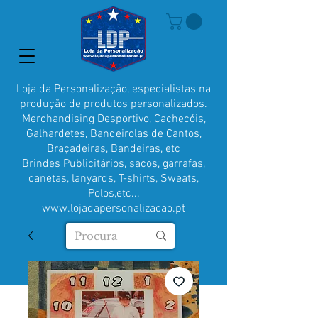
Loja da Personalização, especialistas na
produção de produtos personalizados.
Merchandising Desportivo, Cachecóis,
Galhardetes, Bandeirolas de Cantos,
Braçadeiras, Bandeiras, etc
Brindes Publicitários, sacos, garrafas,
canetas, lanyards, T-shirts, Sweats,
Polos,etc...
www.lojadapersonalizacao.pt