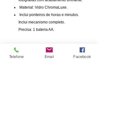
Material: Vidro ChromaLuxe.
Inclui ponteiros de horas e minutos.
Inclui mecanismo completo.
Precisa: 1 bateria AA.
Telefone
Email
Facebook
INFORMAÇÃO
PAGAMENTOS
Informações de Envio
Cartão de Crédito
Politica de privacidade
Cartão de Débito
Termos e Condições
Transferência Bancária
Política de devolução
Mbway
Produtos personalizados, brindes
personalizados, merchandising desportivo
© Copyright . Todos os Direitos Reservados
CONTACTOS
​email:
lojapersonalizacao@gmail.com