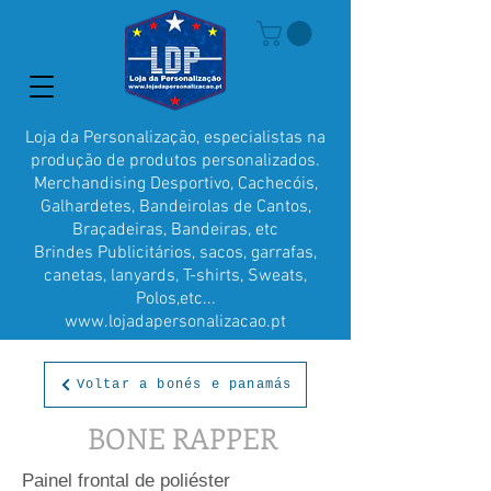
Loja da Personalização, especialistas na
produção de produtos personalizados.
Merchandising Desportivo, Cachecóis,
Galhardetes, Bandeirolas de Cantos,
Braçadeiras, Bandeiras, etc
Brindes Publicitários, sacos, garrafas,
canetas, lanyards, T-shirts, Sweats,
Polos,etc...
www.lojadapersonalizacao.pt
Voltar a bonés e panamás
BONE RAPPER
Painel frontal de poliéster