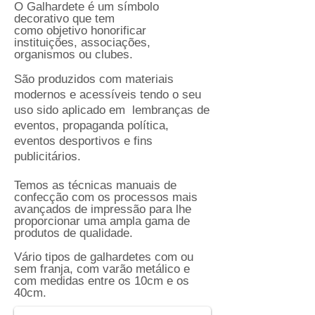
O Galhardete é um símbolo
decorativo que tem
como objetivo honorificar
instituições, associações,
organismos ou clubes.
São
produzidos com materiais
modernos e acessíveis tendo o seu
uso sido aplicado em lembranças de
eventos, propaganda política,
eventos desportivos e
fins
publicitários.
Temos as técnicas manuais de
confecção com os processos mais
avançados de impressão para lhe
proporcionar uma ampla gama de
produtos de qualidade.
Vário tipos de galhardetes com ou
sem franja, com varão metálico e
Galhardete simples sem franja
com medidas
entre
os 10cm e os
Galhardete
40cm.