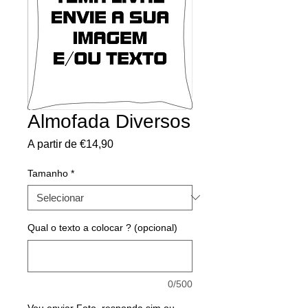
Almofada Diversos
Preço
A partir de
€14,90
promocional
Tamanho
*
Qual o texto a colocar ? (opcional)
0/500
Vou enviar Foto, responda sim ou