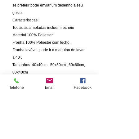
se preferir pode enviar um desenho a seu
gosto.
Características:
Todas as almofadas incluem recheio
Material 100% Poliester
Fronha 100% Poliester com fecho.
Fronha lavável, pode ir à maquina de lavar
a 40º.
Tamanhos: 40x40cm , 50x50cm , 60x60cm,
80x40cm
Telefone
Email
Facebook
INFORMAÇÃO
PAGAMENTOS
Informações de Envio
Cartão de Crédito
Politica de privacidade
Cartão de Débito
Termos e Condições
Transferência Bancária