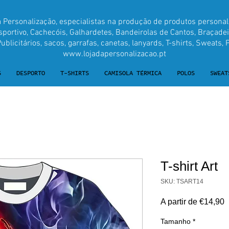
a Personalização, especialistas na produção de produtos personal
ortivo, Cachecóis, Galhardetes, Bandeirolas de Cantos, Braçadei
blicitários, sacos, garrafas, canetas, lanyards, T-shirts, Sweats, P
www.lojadapersonalizacao.pt
S
DESPORTO
T-SHIRTS
CAMISOLA TÉRMICA
POLOS
SWEAT
T-shirt Art
SKU: TSART14
P
A partir de
€14,90
p
Tamanho
*