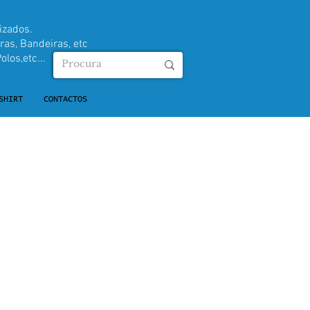
izados.
ras, Bandeiras, etc
olos,etc...
SHIRT
CONTACTOS
reço
romocional