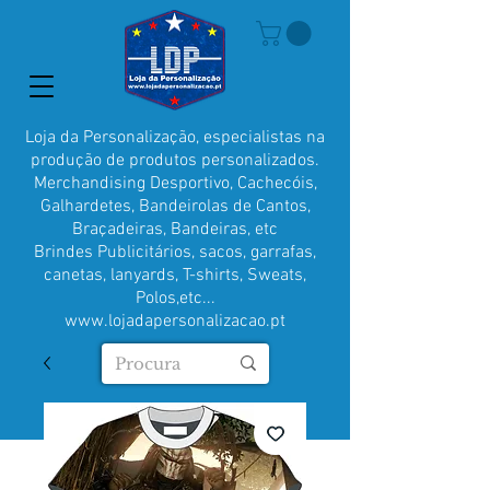
Loja da Personalização, especialistas na
produção de produtos personalizados.
Merchandising Desportivo, Cachecóis,
Galhardetes, Bandeirolas de Cantos,
Braçadeiras, Bandeiras, etc
Brindes Publicitários, sacos, garrafas,
canetas, lanyards, T-shirts, Sweats,
Polos,etc...
www.lojadapersonalizacao.pt