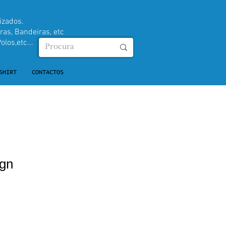
izados.
ras, Bandeiras, etc
olos,etc...
SHIRT
CONTACTOS
ign
reço
romocional