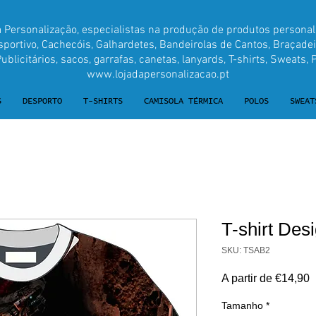
a Personalização, especialistas na produção de produtos personal
ortivo, Cachecóis, Galhardetes, Bandeirolas de Cantos, Braçadei
blicitários, sacos, garrafas, canetas, lanyards, T-shirts, Sweats, P
www.lojadapersonalizacao.pt
S
DESPORTO
T-SHIRTS
CAMISOLA TÉRMICA
POLOS
SWEAT
T-shirt Des
SKU: TSAB2
P
A partir de
€14,90
p
Tamanho
*