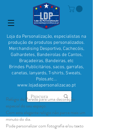
Loja da Personalização, especialistas na
produção de produtos personalizados.
Merchandising Desportivo, Cachecóis,
Galhardetes, Bandeirolas de Cantos,
Braçadeiras, Bandeiras, etc
Brindes Publicitários, sacos, garrafas,
canetas, lanyards, T-shirts, Sweats,
Polos,etc...
www.lojadapersonalizacao.pt
Relógio de Parede para uma decoração
especial do seu espaço.
Com este elegante relógio não perca mais um
minuto do dia.
Pode personalizar com fotografia e/ou texto