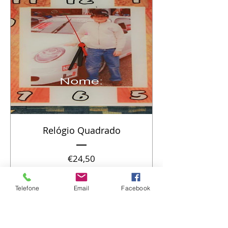
Relógio Quadrado
Preço
€24,50
Telefone
Email
Facebook
Ver informações
Medidas: 30ø cm