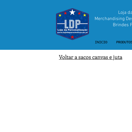
Loja d
Merchandising Desp
Brindes Pu
INICIO
PRODUTO
Voltar a sacos canvas e juta