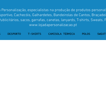
a Personalização, especialistas na produção de produtos personal
ortivo, Cachecóis, Galhardetes, Bandeirolas de Cantos, Braçadei
blicitários, sacos, garrafas, canetas, lanyards, T-shirts, Sweats, P
www.lojadapersonalizacao.pt
S
DESPORTO
T-SHIRTS
CAMISOLA TÉRMICA
POLOS
SWEAT