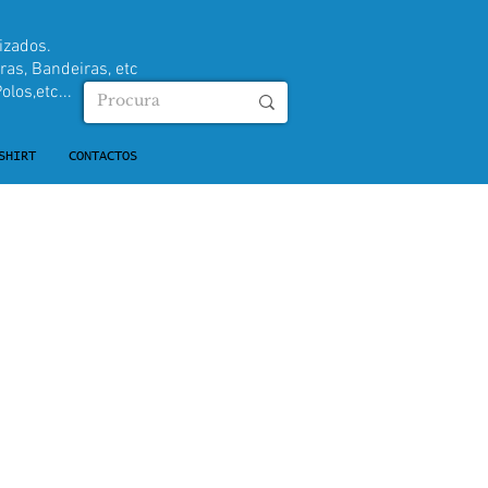
izados.
ras, Bandeiras, etc
olos,etc...
SHIRT
CONTACTOS