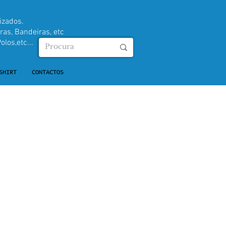
izados.
ras, Bandeiras, etc
olos,etc...
SHIRT
CONTACTOS