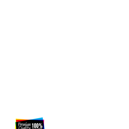
INFORMAÇÃO
CONTACTOS
Informações de Envio
​email:
lojapersonali
Politica de privacidade
Telefone: 968068701