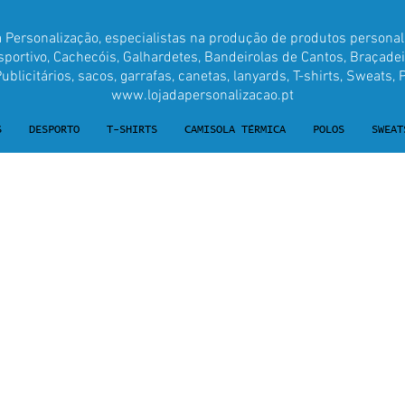
a Personalização, especialistas na produção de produtos personal
ortivo, Cachecóis, Galhardetes, Bandeirolas de Cantos, Braçadei
blicitários, sacos, garrafas, canetas, lanyards, T-shirts, Sweats, P
www.lojadapersonalizacao.pt
S
DESPORTO
T-SHIRTS
CAMISOLA TÉRMICA
POLOS
SWEAT