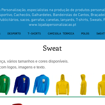
a Personalização, especialistas na produção de produtos personal
ortivo, Cachecóis, Galhardetes, Bandeirolas de Cantos, Braçadei
blicitários, sacos, garrafas, canetas, lanyards, T-shirts, Sweats, P
www.lojadapersonalizacao.pt
S
DESPORTO
T-SHIRTS
CAMISOLA TÉRMICA
POLOS
SWEAT
Sweat
nça, vários tamanhos e cores disponíveis.
com logos, imagens e texto.