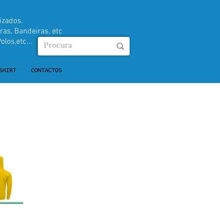
izados.
ras, Bandeiras, etc
olos,etc...
SHIRT
CONTACTOS