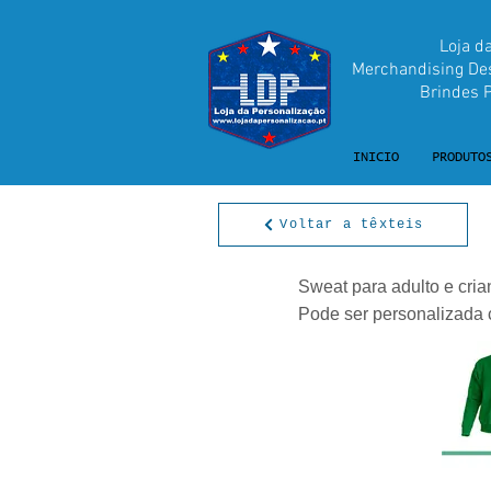
Loja d
Merchandising Desp
Brindes Pu
INICIO
PRODUTO
Voltar a têxteis
Sweat para adulto e cria
Pode ser personalizada 